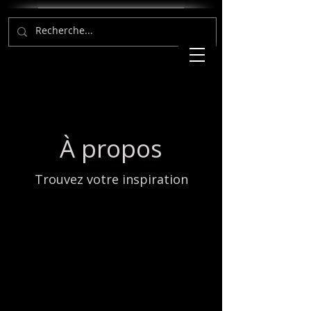
À propos
Trouvez votre inspiration
Page « À propos ». Utilisez cet
espace pour décrire qui vous êtes,
ce que vous faites et ce que vous
proposez sur votre site. Double-
cliquez sur la zone de texte pour