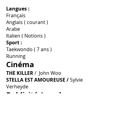
Langues :
Français
Anglais ( courant )
Arabe
Italien ( Notions )
Sport :
Taekwondo ( 7 ans )
Running
Cinéma
THE KILLER
/ John Woo
STELLA EST AMOUREUSE /
Sylvie
Verheyde
Publicité / mode
Dernière parution photo:
Couverture
Vogue Arabia
" Les divas
du monde Arabe"
Formation
École du jeu - TCIC + Atelier