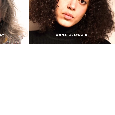
ay
Anna Belyazid