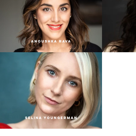
Anoushka Rava
Selina Youngerman