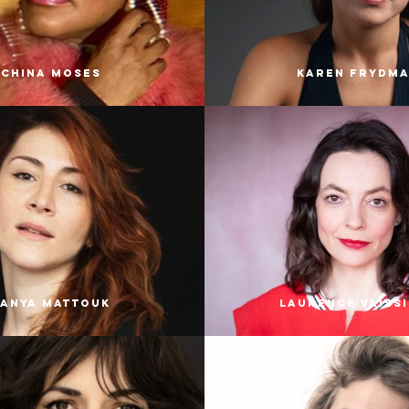
China Moses
Karen Frydm
Tanya Mattouk
Laurence Vaiss