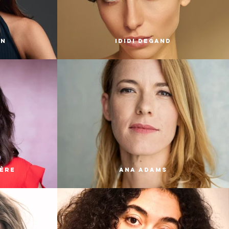
an
iDidi Degand
ière
Ana Adams