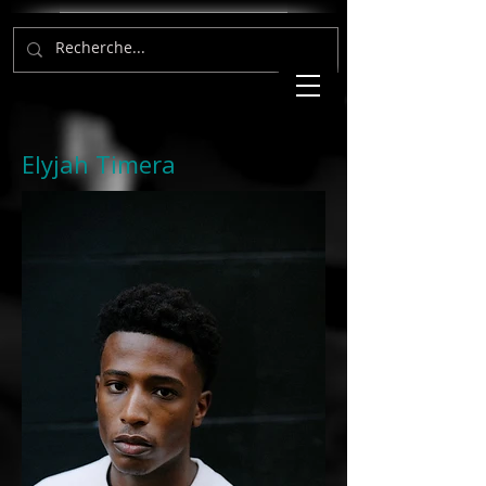
Elyjah Timera