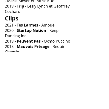
- Marie Meyer et Patric Kuo
2019 -
Trip
- Lesly Lynch et Geoffrey
Cochard
Clips
2021 -
Tes Larmes
- Amouë
2020 -
Startup Nation
- Keep
Dancing Inc.
2019 -
Peuvent Pas
- Oxmo Puccino
2018 -
Mauvais Présage
- Requin
Chagrin
Mannequin
M Management (Agence Mère,
France)
Brooks Modeling Agency (Pays-Bas)
Agences publicité : Parallèle, Urban,
Di, Dynamite...
Réalisation et
photographie
Photographe et vidéaste de mode.