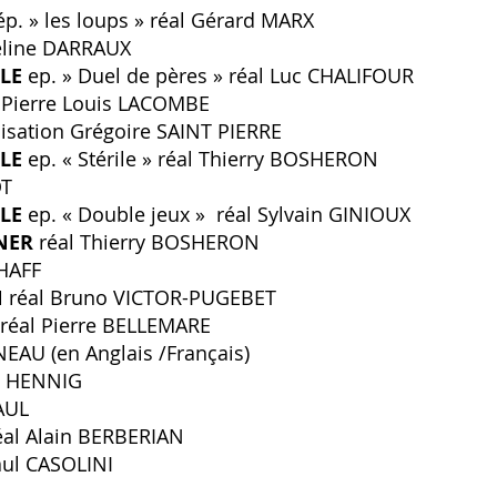
p. » les loups » réal Gérard MARX
eline DARRAUX
LE
ep. » Duel de pères » réal Luc CHALIFOUR
 Pierre Louis LACOMBE
isation Grégoire SAINT PIERRE
LE
ep. « Stérile » réal Thierry BOSHERON
OT
ULE
ep. « Double jeux » réal Sylvain GINIOUX
NER
réal Thierry BOSHERON
HAFF
N
réal Bruno VICTOR-PUGEBET
réal Pierre BELLEMARE
EAU (en Anglais /Français)
al HENNIG
AUL
éal Alain BERBERIAN
aul CASOLINI