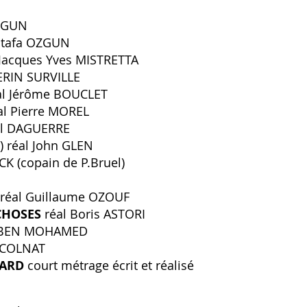
OZGUN
stafa OZGUN
 Jacques Yves MISTRETTA
ERIN SURVILLE
al Jérôme BOUCLET
al Pierre MOREL
oël DAGUERRE
s) réal John GLEN
CK (copain de P.Bruel)
réal Guillaume OZOUF
 CHOSES
réal Boris ASTORI
r BEN MOHAMED
u COLNAT
RARD
court métrage écrit et réalisé