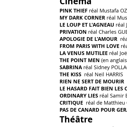
Cinéma
PINK THIEF
réal Mustafa 
MY DARK CORNER
réal Mu
LE LOUP ET L'AGNEAU
réal
PRIVATION
réal Charles GU
APOLOGIE DE L’AMOUR
ré
FROM PARIS WITH LOVE
ré
LA VENUS MUTILEE
réal J
THE POINT MEN
(en anglai
SABRINA
réal Sidney POLLA
THE KISS
réal Neil HARRIS
RIEN NE SERT DE MOURIR
LE HASARD FAIT BIEN LES
ORDINARY LIES
réal Sami
CRITIQUE
réal de Matthie
PAS DE CANARD POUR GE
Théâtre