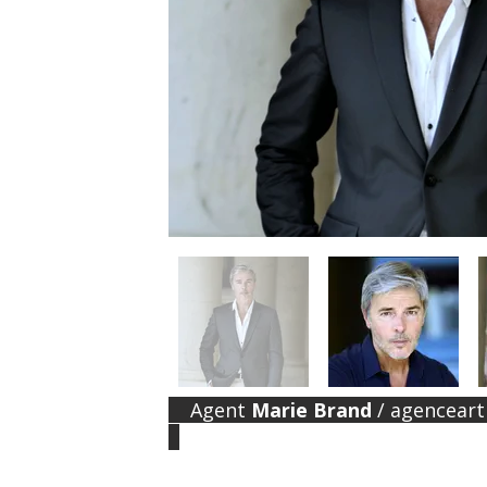
Agent
Marie Brand
/
agenceart