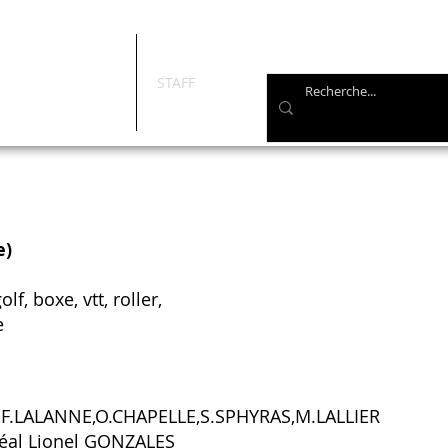
STAFF
e)
lf, boxe, vtt, roller,
e
UX,F.LALANNE,O.CHAPELLE,S.SPHYRAS,M.LALLIER
réal Lionel GONZALES