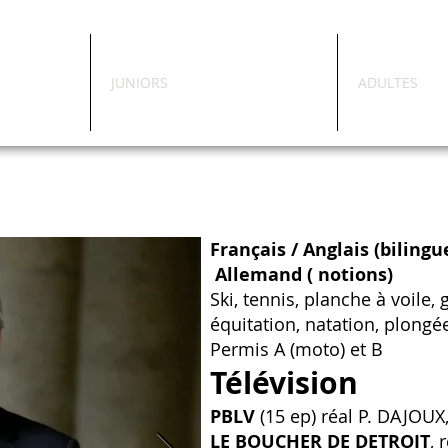
JUNIORS
ADULTES
Français / Anglais (bilingu
Allemand ( notions)
Ski, tennis, planche à voile, go
équitation, natation, plongé
Permis A (moto) et B
Télévision
PBLV
(15 ep) réal P. DAJO
LE BOUCHER DE DETROIT
, 