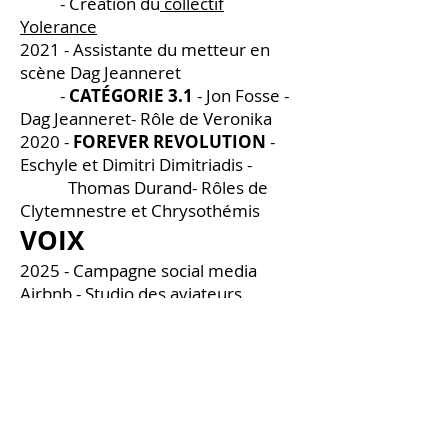
- Création du
collectif
Yolerance
2021 - Assistante du metteur en
scène Dag Jeanneret
-
CATÉGORIE 3.1
- Jon Fosse -
Dag Jeanneret- Rôle de Veronika
2020 -
FOREVER REVOLUTION
-
Eschyle et Dimitri Dimitriadis -
Thomas Durand- Rôles de
Clytemnestre et Chrysothémis
VOIX
2025 - Campagne social media
Airbnb - Studio des aviateurs
(en français)
2025 - Gone wrong - Studio des
Aviateurs (en anglais)
2025 - Cursed - Studio des
Aviateurs (en anglais)
2025 - Perfect match - Studio des