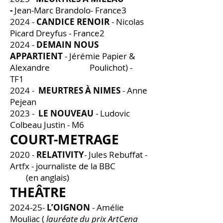
-
Jean-Marc Brandolo- France3
2024 -
CANDICE RENOIR
- Nicolas
Picard Dreyfus - France2
2024 -
DEMAIN NOUS
APPARTIENT
- Jérémie Papier &
Alexandre Poulichot) -
TF1
2024 -
MEURTRES À NIMES
- Anne
Pejean
2023 -
LE NOUVEAU
- Ludovic
Colbeau Justin - M6
COURT-ME
TRAGE
2020 -
RELATIVITY
- Jules Rebuffat -
Artfx - journaliste de la BBC
(en anglais)
THEÂTRE
2024-25-
L’OIGNON
- Amélie
Mouliac (
lauréate du prix ArtCena