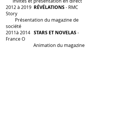
invités et présentation en direct
2012 à 2019
RÉVÉLATIONS
- RMC
Story
Présentation du magazine de
société
2011à 2014
STARS ET NOVELAS
-
France O
Animation du magazine
2011 / 2013
MA VIE À LA TÉLÉ
- NT1
Animation du magazine
2010 À 2013 Animation de
magazines de société - TF6
Réalisatrice TV
2019
66 MINUTES
- M6
écriture et réalisation
de 2 documentaires
ENQUÊTES PRIORITAIRES
-
RMC Story
écriture et co-
réalisation d’un documentaire